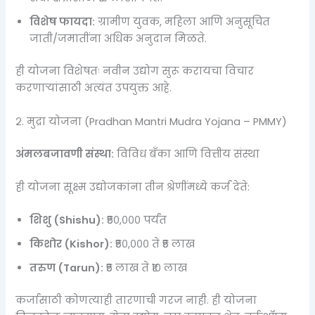
विशेष फायदा:
ग्रामीण युवक, महिला आणि अनुसूचित
जाती/जमातींना अधिक अनुदान मिळते.
ही योजना विशेषतः नवीन उद्योग सुरू करायचा विचार
करणाऱ्यांसाठी अत्यंत उपयुक्त आहे.
२. मुद्रा योजना (Pradhan Mantri Mudra Yojana – PMMY)
अंमलबजावणी संस्था:
विविध बँका आणि वित्तीय संस्था
ही योजना सूक्ष्म उद्योजकांना तीन श्रेणींमध्ये कर्ज देते:
शिशु (Shishu):
₹५०,००० पर्यंत
किशोर (Kishor):
₹५०,००० ते ₹५ लाख
तरुण (Tarun):
₹५ लाख ते ₹१० लाख
कर्जासाठी कोणत्याही तारणाची गरज नाही. ही योजना