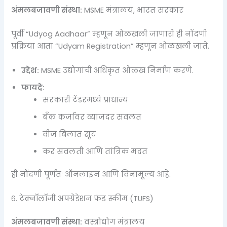
अंमलबजावणी संस्था:
MSME मंत्रालय, भारत सरकार
पूर्वी “Udyog Aadhaar” म्हणून ओळखली जाणारी ही नोंदणी
प्रक्रिया आता “Udyam Registration” म्हणून ओळखली जाते.
उद्देश:
MSME उद्योगांची अधिकृत ओळख निर्माण करणे.
फायदे:
सरकारी टेंडरमध्ये प्राधान्य
बँक कर्जावर व्याजदर सवलत
वीज बिलात सूट
कर सवलती आणि तांत्रिक मदत
ही नोंदणी पूर्णतः ऑनलाइन आणि विनामूल्य आहे.
६. टेक्नॉलॉजी अपग्रेडेशन फंड स्कीम (TUFS)
अंमलबजावणी संस्था:
वस्त्रोद्योग मंत्रालय