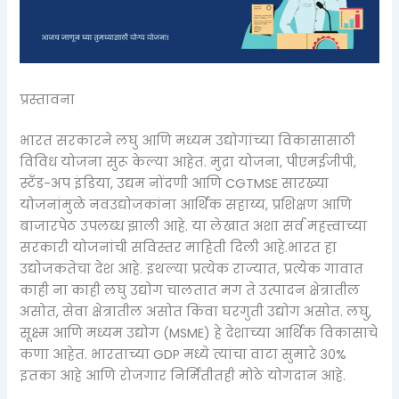
प्रस्तावना
भारत सरकारने लघु आणि मध्यम उद्योगांच्या विकासासाठी
विविध योजना सुरू केल्या आहेत. मुद्रा योजना, पीएमईजीपी,
स्टँड-अप इंडिया, उद्यम नोंदणी आणि CGTMSE सारख्या
योजनांमुळे नवउद्योजकांना आर्थिक सहाय्य, प्रशिक्षण आणि
बाजारपेठ उपलब्ध झाली आहे. या लेखात अशा सर्व महत्त्वाच्या
सरकारी योजनांची सविस्तर माहिती दिली आहे.भारत हा
उद्योजकतेचा देश आहे. इथल्या प्रत्येक राज्यात, प्रत्येक गावात
काही ना काही लघु उद्योग चालतात मग ते उत्पादन क्षेत्रातील
असोत, सेवा क्षेत्रातील असोत किंवा घरगुती उद्योग असोत. लघु,
सूक्ष्म आणि मध्यम उद्योग (MSME) हे देशाच्या आर्थिक विकासाचे
कणा आहेत. भारताच्या GDP मध्ये त्यांचा वाटा सुमारे ३०%
इतका आहे आणि रोजगार निर्मितीतही मोठे योगदान आहे.