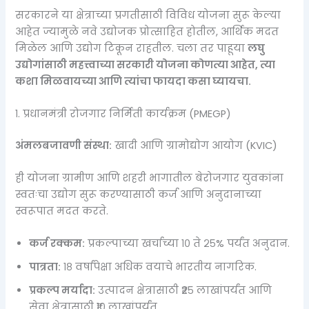
सरकारने या क्षेत्राच्या प्रगतीसाठी विविध योजना सुरू केल्या
आहेत ज्यामुळे नवे उद्योजक प्रोत्साहित होतील, आर्थिक मदत
मिळेल आणि उद्योग टिकून राहतील. चला तर पाहूया
लघु
उद्योगांसाठी महत्त्वाच्या सरकारी योजना कोणत्या आहेत, त्या
कशा मिळवायच्या आणि त्यांचा फायदा कसा घ्यायचा.
१. प्रधानमंत्री रोजगार निर्मिती कार्यक्रम (PMEGP)
अंमलबजावणी संस्था:
खादी आणि ग्रामोद्योग आयोग (KVIC)
ही योजना ग्रामीण आणि शहरी भागातील बेरोजगार युवकांना
स्वतःचा उद्योग सुरू करण्यासाठी कर्ज आणि अनुदानाच्या
स्वरूपात मदत करते.
कर्ज रक्कम:
प्रकल्पाच्या खर्चाच्या १० ते २५% पर्यंत अनुदान.
पात्रता:
१८ वर्षांपेक्षा अधिक वयाचे भारतीय नागरिक.
प्रकल्प मर्यादा:
उत्पादन क्षेत्रासाठी ₹२५ लाखांपर्यंत आणि
सेवा क्षेत्रासाठी ₹१० लाखांपर्यंत.