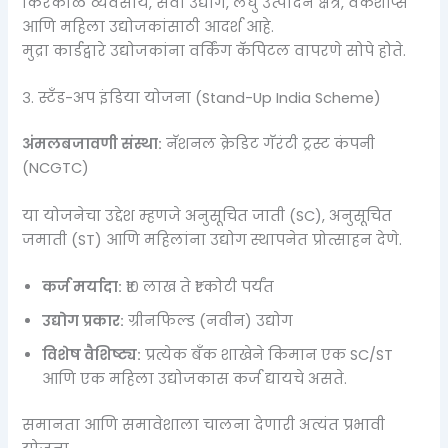
किरकोळ व्यवसाय, सेवा उद्योग, लघु उत्पादन क्षेत्र, वर्कशॉप्स
आणि महिला उद्योजकांसाठी आदर्श आहे.
मुद्रा कार्डद्वारे उद्योजकांना वर्किंग कॅपिटल वापरणे सोपे होते.
३. स्टँड-अप इंडिया योजना (Stand-Up India Scheme)
अंमलबजावणी संस्था:
नॅशनल क्रेडिट गॅरंटी ट्रस्ट कंपनी
(NCGTC)
या योजनेचा उद्देश म्हणजे अनुसूचित जाती (SC), अनुसूचित
जमाती (ST) आणि महिलांना उद्योग स्थापनेत प्रोत्साहन देणे.
कर्ज मर्यादा:
₹१० लाख ते ₹१ कोटी पर्यंत
उद्योग प्रकार:
ग्रीनफिल्ड (नवीन) उद्योग
विशेष वैशिष्ट्य:
प्रत्येक बँक शाखेने किमान एक SC/ST
आणि एक महिला उद्योजकास कर्ज द्यायचे असते.
समानता आणि समावेशाला चालना देणारी अत्यंत प्रभावी