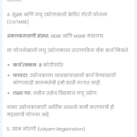
योजना.
४. सूक्ष्म आणि लघु उद्योगांसाठी क्रेडिट गॅरंटी योजना
(CGTMSE)
अंमलबजावणी संस्था:
SIDBI आणि MSME मंत्रालय
या योजनेखाली लघु उद्योजकांना तारणाविना बँक कर्ज मिळते.
कर्ज रक्कम:
₹२ कोटीपर्यंत
फायदा:
उद्योजकाला व्यवसायासाठी कर्ज घेण्यासाठी
कोणत्याही मालमत्तेची हमी द्यावी लागत नाही.
लक्ष्य गट:
नवीन तसेच विद्यमान लघु उद्योग.
नव्या उद्योजकांसाठी आर्थिक अडथळे कमी करण्याची ही
महत्त्वाची योजना आहे.
५. उद्यम नोंदणी (Udyam Registration)