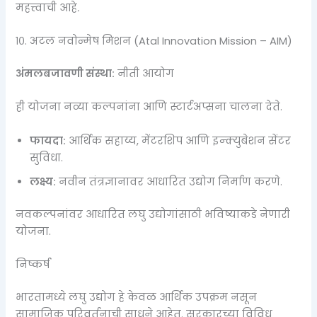
महत्त्वाची आहे
.
१०. अटल नवोन्मेष मिशन (Atal Innovation Mission – AIM)
अंमलबजावणी संस्था:
नीती आयोग
ही योजना नव्या कल्पनांना आणि स्टार्टअप्सना चालना देते.
फायदा:
आर्थिक सहाय्य, मेंटरशिप आणि इन्क्युबेशन सेंटर
सुविधा.
लक्ष्य:
नवीन तंत्रज्ञानावर आधारित उद्योग निर्माण करणे.
नवकल्पनांवर आधारित लघु उद्योगांसाठी भविष्याकडे नेणारी
योजना.
निष्कर्ष
भारतामध्ये लघु उद्योग हे केवळ आर्थिक उपक्रम नसून
सामाजिक परिवर्तनाची साधने आहेत. सरकारच्या विविध