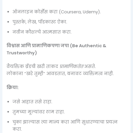
ऑनलाइन कोर्सेस करा (Coursera, Udemy).
पुस्तके, लेख, पॉडकास्ट ऐका.
नवीन कौशल्ये आत्मसात करा.
विश्वास आणि प्रामाणिकपणा जपा (Be Authentic &
Trustworthy)
वैयक्तिक ब्रँडची खरी ताकद
प्रामाणिकतेत
असते.
लोकांना “खरे तुम्ही” आवडतात, बनावट व्यक्तिमत्व नाही.
क्रिया:
जसे आहात तसे राहा.
तुमच्या मूल्यांवर ठाम राहा.
चुका झाल्यास त्या मान्य करा आणि सुधारण्याचा प्रयत्न
करा.