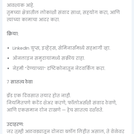
आवश्यक आहे.
तुमच्या क्षेत्रातील लोकांशी संवाद साधा, सहयोग करा, आणि
त्यांच्या कामाचा आदर करा.
क्रिया:
LinkedIn ग्रुप्स, इव्हेंट्स, सेमिनार्समध्ये सहभागी व्हा.
ऑनलाइन समुदायांमध्ये सक्रीय राहा.
नेहमी “देण्याच्या” दृष्टिकोनातून नेटवर्किंग करा.
7️
सातत्य ठेवा
ब्रँड एक दिवसात तयार होत नाही.
नियमितपणे कंटेंट शेअर करणे, फॉलोअर्सशी संवाद ठेवणे,
आणि एकसमान टोन राखणे — हेच सातत्य दर्शवते.
उदाहरण:
जर तुम्ही आठवड्यातून दोनदा ब्लॉग लिहीत असाल, ते वेळेवर