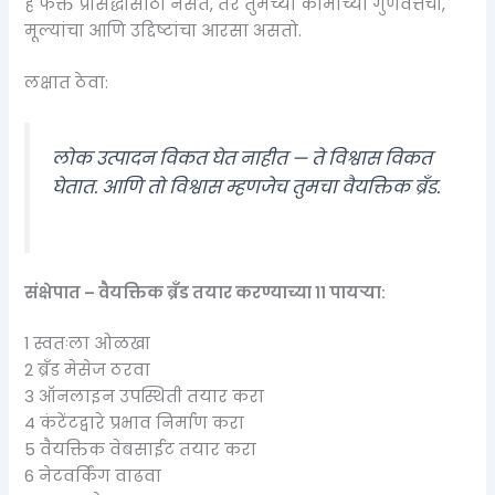
हे फक्त प्रसिद्धीसाठी नसते, तर तुमच्या कामाच्या गुणवत्तेचा,
मूल्यांचा आणि उद्दिष्टांचा आरसा असतो.
लक्षात ठेवा:
लोक उत्पादन विकत घेत नाहीत — ते विश्वास विकत
घेतात. आणि तो विश्वास म्हणजेच तुमचा वैयक्तिक ब्रँड.
संक्षेपात – वैयक्तिक ब्रँड तयार करण्याच्या ११ पायऱ्या:
1️ स्वतःला ओळखा
2️ ब्रँड मेसेज ठरवा
3️ ऑनलाइन उपस्थिती तयार करा
4️ कंटेंटद्वारे प्रभाव निर्माण करा
5️ वैयक्तिक वेबसाईट तयार करा
6️ नेटवर्किंग वाढवा