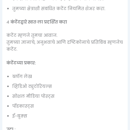
तुमच्या क्षेत्राशी संबंधित कंटेंट नियमित शेअर करा.
4️
कंटेंटद्वारे स्वतःला प्रदर्शित करा
कंटेंट म्हणजे तुमचा आवाज.
तुमच्या ज्ञानाचे, अनुभवाचे आणि दृष्टिकोनाचे प्रतिबिंब म्हणजेच
कंटेंट.
कंटेंटच्या प्रकार:
ब्लॉग लेख
व्हिडिओ ट्युटोरियल्स
सोशल मीडिया पोस्ट्स
पॉडकास्ट्स
ई-बुक्स
उदा.: