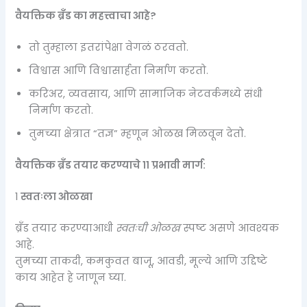
वैयक्तिक ब्रँड का महत्त्वाचा आहे?
तो तुम्हाला इतरांपेक्षा वेगळं ठरवतो.
विश्वास आणि विश्वासार्हता निर्माण करतो.
करिअर, व्यवसाय, आणि सामाजिक नेटवर्कमध्ये संधी
निर्माण करतो.
तुमच्या क्षेत्रात “तज्ञ” म्हणून ओळख मिळवून देतो.
वैयक्तिक ब्रँड तयार करण्याचे ११ प्रभावी मार्ग:
1️
स्वतःला ओळखा
ब्रँड तयार करण्याआधी
स्वतःची ओळख
स्पष्ट असणे आवश्यक
आहे.
तुमच्या ताकदी, कमकुवत बाजू, आवडी, मूल्ये आणि उद्दिष्टे
काय आहेत हे जाणून घ्या.