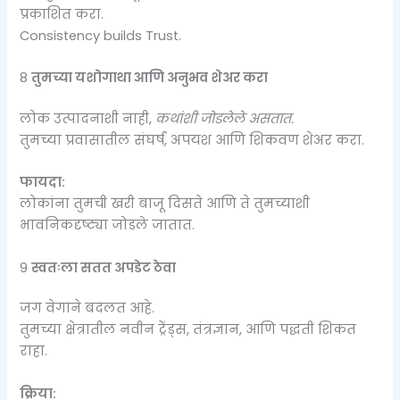
प्रकाशित करा.
Consistency builds Trust.
8️
तुमच्या यशोगाथा आणि अनुभव शेअर करा
लोक उत्पादनाशी नाही,
कथांशी जोडलेले असतात.
तुमच्या प्रवासातील संघर्ष, अपयश आणि शिकवण शेअर करा.
फायदा:
लोकांना तुमची खरी बाजू दिसते आणि ते तुमच्याशी
भावनिकदृष्ट्या जोडले जातात.
9️
स्वतःला सतत अपडेट ठेवा
जग वेगाने बदलत आहे.
तुमच्या क्षेत्रातील नवीन ट्रेंड्स, तंत्रज्ञान, आणि पद्धती शिकत
राहा.
क्रिया: