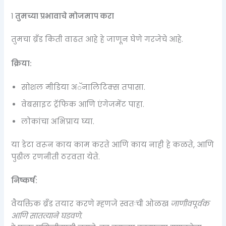
1
तुमच्या प्रभावाचे मोजमाप करा
तुमचा ब्रँड किती वाढत आहे हे जाणून घेणे गरजेचे आहे.
क्रिया:
सोशल मीडिया अॅनालिटिक्स तपासा.
वेबसाइट ट्रॅफिक आणि एंगेजमेंट पाहा.
लोकांचा अभिप्राय घ्या.
या डेटा वरून काय काम करते आणि काय नाही हे कळते, आणि
पुढील रणनीती ठरवता येते.
निष्कर्ष:
वैयक्तिक ब्रँड तयार करणे म्हणजे स्वतःची ओळख
जाणीवपूर्वक
आणि सातत्याने घडवणे
.