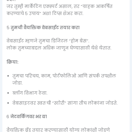
जर तुम्ही मार्केटिंग एक्स्पर्ट असाल, तर “ग्राहक आकर्षित
करण्याचे ५ उपाय” अशा टिप्स शेअर करा.
5️
तुमची वैयक्तिक वेबसाईट तयार करा
वेबसाईट म्हणजे तुमचा डिजिटल “होम बेस”.
लोक तुमच्याबद्दल अधिक जाणून घेण्यासाठी येथे येतात.
क्रिया:
तुमचा परिचय, काम, पोर्टफोलिओ आणि संपर्क तपशील
जोडा.
ब्लॉग विभाग ठेवा.
वेबसाइटवर स्वतःची “स्टोरी” सांगा तीच लोकांना जोडते.
6️
नेटवर्किंगवर भर द्या
वैयक्तिक ब्रँड तयार करण्यासाठी योग्य लोकांशी जोडणे