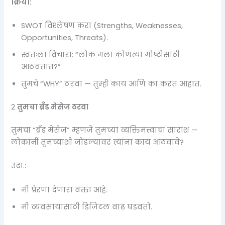
क्रिया:
SWOT विश्लेषण करा (Strengths, Weaknesses,
Opportunities, Threats).
स्वतःला विचारा: “लोक मला कोणत्या गोष्टीसाठी
आठवतात?”
तुमचे “WHY” ठरवा — तुम्ही काय आणि का करत आहात.
2️
तुमचा ब्रँड मेसेज ठरवा
तुमचा “ब्रँड मेसेज” म्हणजे तुमच्या व्यक्तिमत्त्वाचा सारांश —
लोकांनी तुमच्याशी जोडल्यावर त्यांना काय आठवावे?
उदा.:
मी प्रेरणा देणारा वक्ता आहे.
मी व्यवसायांसाठी डिजिटल वाढ घडवतो.